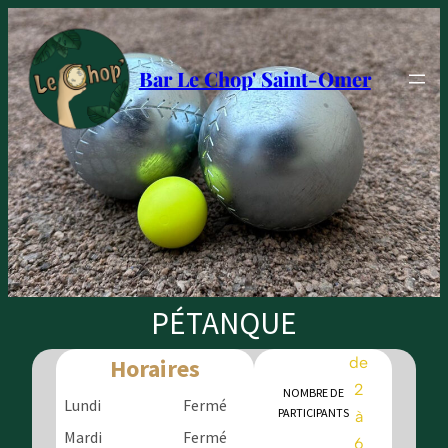
Bar Le Chop' Saint-Omer
PÉTANQUE
Horaires
de
2
NOMBRE DE
Lundi
Fermé
PARTICIPANTS
à
Mardi
Fermé
6