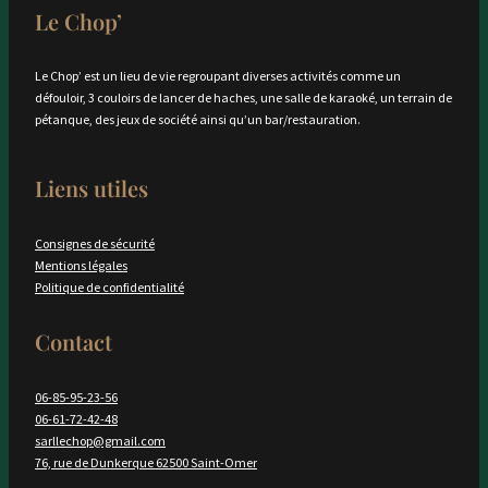
Le Chop’
Le Chop’ est un lieu de vie regroupant diverses activités comme un
défouloir, 3 couloirs de lancer de haches, une salle de karaoké, un terrain de
pétanque, des jeux de société ainsi qu’un bar/restauration.
Liens utiles
Consignes de sécurité
Mentions légales
Politique de confidentialité
Contact
06-85-95-23-56
06-61-72-42-48
sarllechop@gmail.com
76, rue de Dunkerque 62500 Saint-Omer